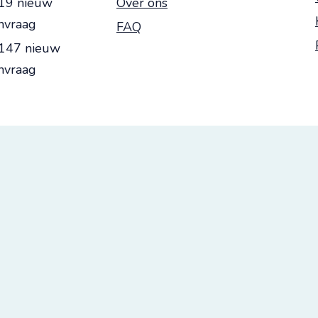
19 nieuw
Over ons
nvraag
FAQ
5147 nieuw
nvraag